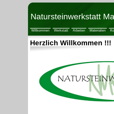
Natursteinwerkstatt Ma
Willkommen
Werkstatt
Arbeiten
Materialien
Ko
Herzlich Willkommen !!!